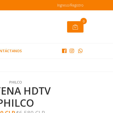
Ingreso/Registro
0
NTÁCTANOS
PHILCO
ENA HDTV
PHILCO
90 CLP
$6.580 CLP