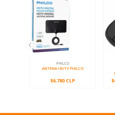
PHILCO
ANTENA HDTV PHILCO
$6.780 CLP
$
-
+
-