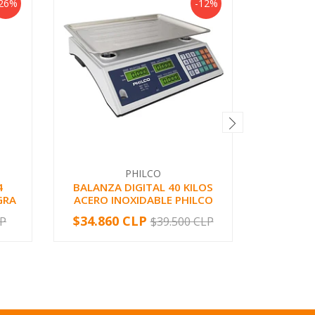
26%
-12%
PHILCO
4
BALANZA DIGITAL 40 KILOS
EXTENSIO
GRA
ACERO INOXIDABLE PHILCO
2044
$34.860 CLP
$13.08
LP
$39.500 CLP
-
+
-