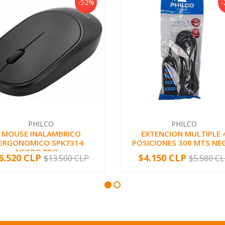
-52%
-
PHILCO
PHILCO
MOUSE INALAMBRICO
EXTENCION MULTIPLE 
ERGONOMICO SPK7314
POSICIONES 300 MTS NE
NEGRO PRO ...
...
6.520 CLP
$4.150 CLP
$13.500 CLP
$5.580 C
+
-
+