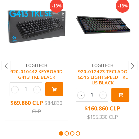
-18%
-18%
LOGITECH
LOGITECH
920-010442 KEYBOARD
920-012423 TECLADO
G413 TKL BLACK
G515 LIGHTSPEED TKL
US BLACK
-
+
-
+
$69.860 CLP
$84.830
$160.860 CLP
CLP
$195.330 CLP