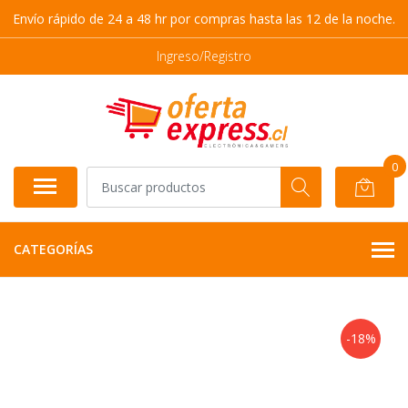
Envío rápido de 24 a 48 hr por compras hasta las 12 de la noche.
Ingreso/Registro
0
CATEGORÍAS
-18%