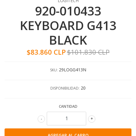
LOGITECH
920-010433
KEYBOARD G413
BLACK
$83.860 CLP
$101.830 CLP
29LOGG413N
SKU:
20
DISPONIBILIDAD:
CANTIDAD
-
+