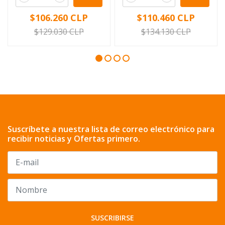
$106.260 CLP
$110.460 CLP
$129.030 CLP
$134.130 CLP
Suscríbete a nuestra lista de correo electrónico para
recibir noticias y Ofertas primero.
SUSCRIBIRSE