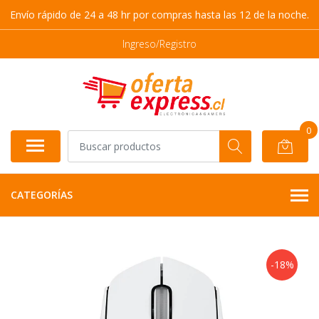
Envío rápido de 24 a 48 hr por compras hasta las 12 de la noche.
Ingreso/Registro
0
CATEGORÍAS
-18%