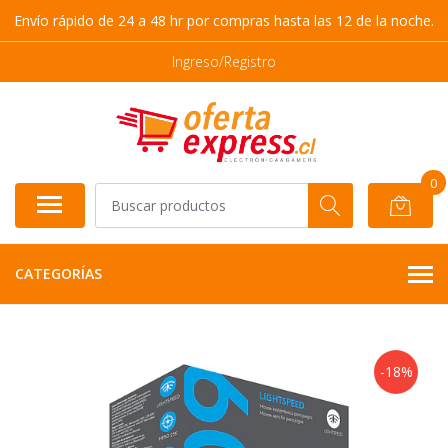
Envío rápido de 24 a 48 hr por compras hasta las 12 de la noche.
Ingreso/Registro
0
CATEGORÍAS
-18%