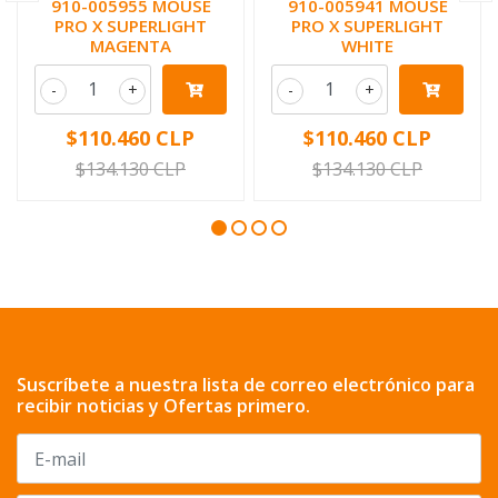
910-005955 MOUSE
910-005941 MOUSE
PRO X SUPERLIGHT
PRO X SUPERLIGHT
MAGENTA
WHITE
-
+
-
+
$110.460 CLP
$110.460 CLP
$134.130 CLP
$134.130 CLP
Suscríbete a nuestra lista de correo electrónico para
recibir noticias y Ofertas primero.