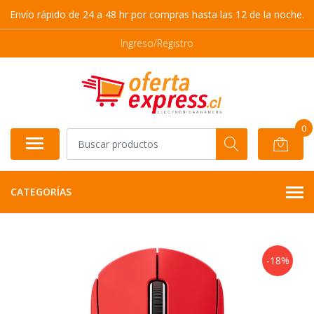
Envío rápido de 24 a 48 hr por compras hasta las 12 de la noche.
Ingreso/Registro
0
CATEGORÍAS
-18%