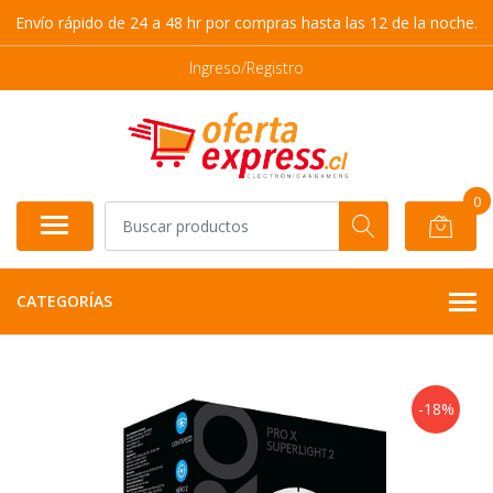
Envío rápido de 24 a 48 hr por compras hasta las 12 de la noche.
Ingreso/Registro
0
CATEGORÍAS
-18%