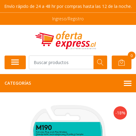
Envío rápido de 24 a 48 hr por compras hasta las 12 de la noche.
Ingreso/Registro
0
CATEGORÍAS
-18%