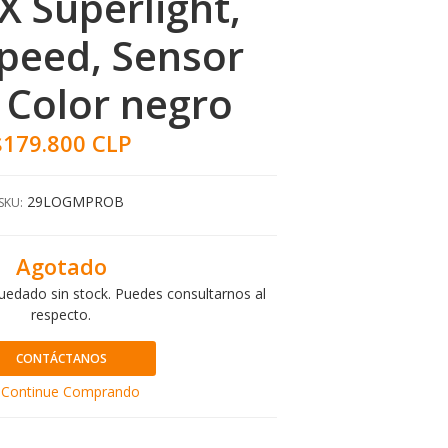
X Superlight,
peed, Sensor
 Color negro
$179.800 CLP
29LOGMPROB
SKU:
Agotado
uedado sin stock. Puedes consultarnos al
respecto.
CONTÁCTANOS
Continue Comprando