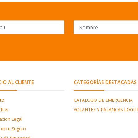
CIO AL CLIENTE
CATEGORÍAS DESTACADAS
to
CATALOGO DE EMERGENCIA
chos
VOLANTES Y PALANCAS LOGIT
acion Legal
erce Seguro