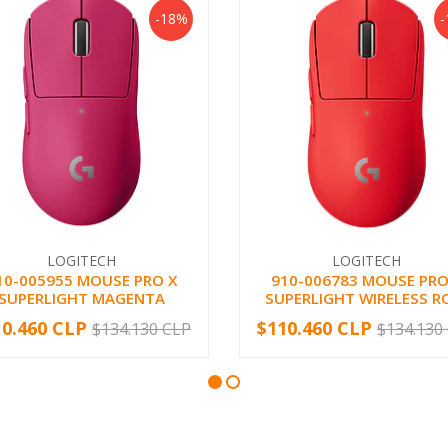
-18%
-
LOGITECH
LOGITECH
10-005955 MOUSE PRO X
910-006783 MOUSE PRO
SUPERLIGHT MAGENTA
SUPERLIGHT WIRELESS R
10.460 CLP
$110.460 CLP
$134.130 CLP
$134.130
+
-
+